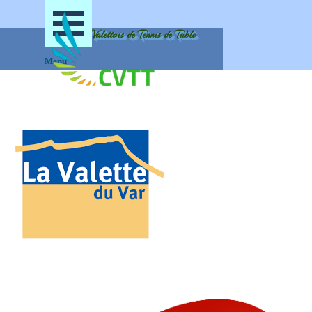
Aller au contenu
Sauter le menu
Club Valettois de Tennis de Table
Menu